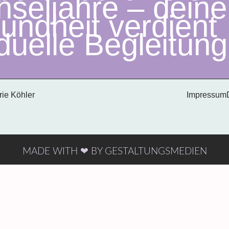
seljahre – deine
undheit verdient
iduelle Begleitung
rie Köhler
Impressum
MADE WITH ❤ BY GESTALTUNGSMEDIEN
Antworten auf alle