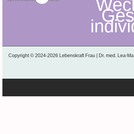
Wech
I
Ges
n
s
indiv
t
a
g
r
a
m
Copyright © 2024-2026 Lebenskraft Frau | Dr. med. Lea-Ma