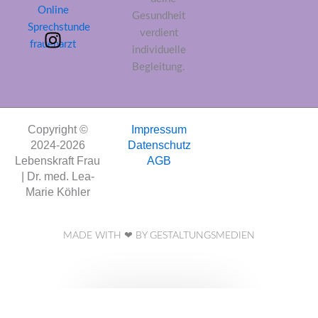
Gesundheit
verdient
individuelle
I
Begleitung.
n
s
t
Copyright ©
Impressum
a
2024-2026
Datenschutz
g
Vertrag
Lebenskraft Frau
AGB
r
widerrufen
| Dr. med. Lea-
a
Marie Köhler
m
MADE WITH ❤ BY GESTALTUNGSMEDIEN